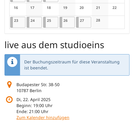
Keine Veranstaltungen
Keine Veranstaltungen
Keine Veranstaltung
Keine Veran
16
17
18
19
20
21
22
Keine Veranstaltungen
Keine Veranstaltungen
Keine Veranstaltungen
Keine Veranstaltungen
Keine Veranstaltungen
Keine Veranstaltung
Keine Veran
23.02.2026
1 Veranstaltung
24.02.2026
1 Veranstaltung
25.02.2026
1 Veranstaltung
26.02.2026
1 Veranstaltung
27.02.2026
1 Veranstaltung
28
23
24
25
26
27
Keine Veranstaltung
live aus dem studioeins
Der Buchungszeitraum für diese Veranstaltung
ist beendet.
Budapester Str. 38-50
10787 Berlin
Di, 22. April 2025
Beginn:
19:00
Uhr
Ende:
21:00
Uhr
Zum Kalender hinzufügen