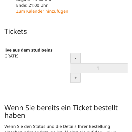
Ende:
21:00
Uhr
Zum Kalender hinzufügen
Produkte
Tickets
live aus dem studioeins
GRATIS
Menge
-
+
Wenn Sie bereits ein Ticket bestellt
haben
Wenn Sie den Status und die Details Ihrer Bestellung