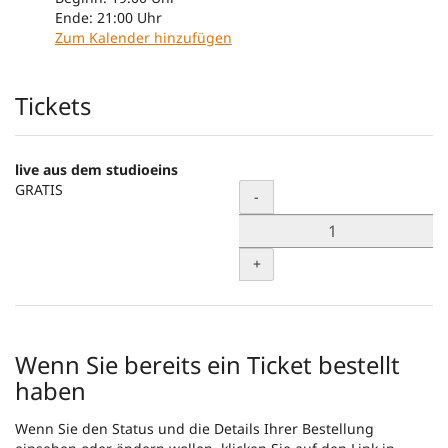
Ende:
21:00
Uhr
Zum Kalender hinzufügen
Produkte
Tickets
live aus dem studioeins
GRATIS
Menge
-
+
Wenn Sie bereits ein Ticket bestellt
haben
Wenn Sie den Status und die Details Ihrer Bestellung