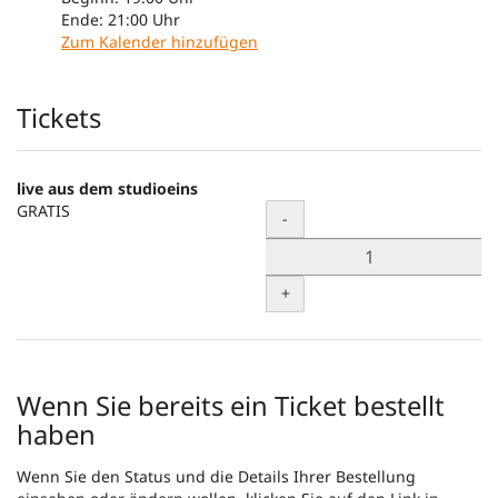
Ende:
21:00
Uhr
Zum Kalender hinzufügen
Produkte
Tickets
live aus dem studioeins
GRATIS
Menge
-
+
Wenn Sie bereits ein Ticket bestellt
haben
Wenn Sie den Status und die Details Ihrer Bestellung