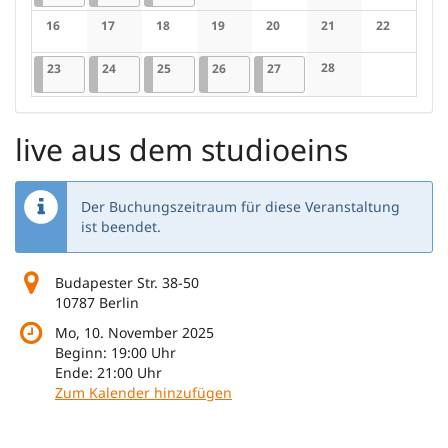
Keine Veranstaltungen
Keine Veranstaltungen
Keine Veranstaltung
Keine Veran
16
17
18
19
20
21
22
Keine Veranstaltungen
Keine Veranstaltungen
Keine Veranstaltungen
Keine Veranstaltungen
Keine Veranstaltungen
Keine Veranstaltung
Keine Veran
23.02.2026
1 Veranstaltung
24.02.2026
1 Veranstaltung
25.02.2026
1 Veranstaltung
26.02.2026
1 Veranstaltung
27.02.2026
1 Veranstaltung
28
23
24
25
26
27
Keine Veranstaltung
live aus dem studioeins
Der Buchungszeitraum für diese Veranstaltung
ist beendet.
Budapester Str. 38-50
10787 Berlin
Mo, 10. November 2025
Beginn:
19:00
Uhr
Ende:
21:00
Uhr
Zum Kalender hinzufügen