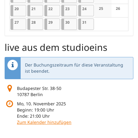
Keine Veranstaltung
Keine Veran
20.07.2026
1 Veranstaltung
21.07.2026
1 Veranstaltung
22.07.2026
1 Veranstaltung
23.07.2026
1 Veranstaltung
24.07.2026
1 Veranstaltung
25
26
20
21
22
23
24
Keine Veranstaltung
Keine Veran
27.07.2026
1 Veranstaltung
28.07.2026
1 Veranstaltung
29.07.2026
1 Veranstaltung
30.07.2026
1 Veranstaltung
31.07.2026
1 Veranstaltung
27
28
29
30
31
live aus dem studioeins
Der Buchungszeitraum für diese Veranstaltung
ist beendet.
Budapester Str. 38-50
10787 Berlin
Mo, 10. November 2025
Beginn:
19:00
Uhr
Ende:
21:00
Uhr
Zum Kalender hinzufügen