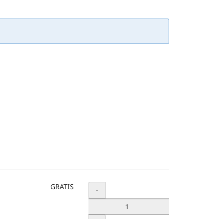
GRATIS
Menge
-