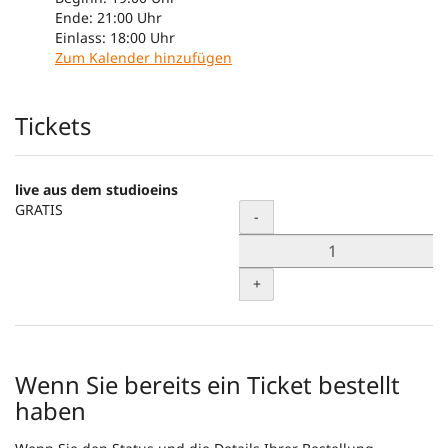
Ende:
21:00
Uhr
Einlass:
18:00
Uhr
Zum Kalender hinzufügen
Produkte
Tickets
live aus dem studioeins
GRATIS
Menge
-
+
Wenn Sie bereits ein Ticket bestellt
haben