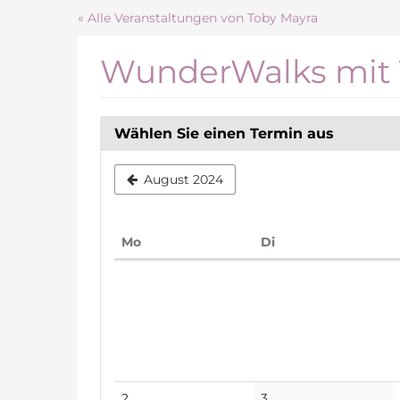
Zum
« Alle Veranstaltungen von Toby Mayra
Haupt-
Inhalt
WunderWalks mit 
springen
Wählen Sie einen Termin aus
August 2024
Montag
Dienstag
Mo
Di
Kalender
Keine
Keine
2
3