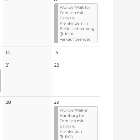
Veranstaltungen
WunderWalk für
Familien mit
Babys &
Kleinkindern in
Berlin Lichtenberg
10:00
Verkauf beendet
Keine
Keine
14
15
Veranstaltungen
Veranstaltungen
Keine
Keine
21
22
Veranstaltungen
Veranstaltungen
Keine
28
29
Veranstaltungen
WunderWalk in
Hamburg für
Familien mit
Babys &
Kleinkindern
11:00