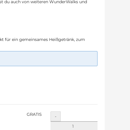
nst du auch von weiteren WunderWalks und
t für ein gemeinsames Heißgetränk, zum
GRATIS
Menge
-