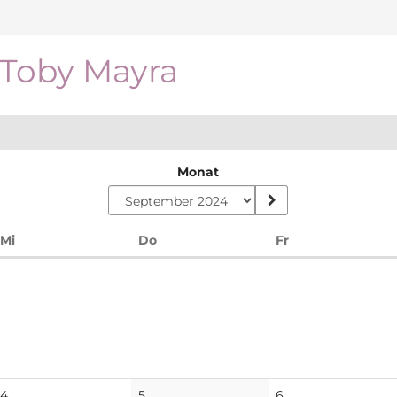
Toby Mayra
Monat
Mittwoch
Donnerstag
Freitag
Mi
Do
Fr
Keine
Keine
Keine
4
5
6