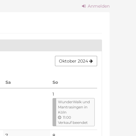
Anmelden
Oktober 2024
Samstag
Sonntag
Sa
So
1
WunderWalk und
Mantrasingen in
Köln
11:00
Verkauf beendet
Keine
7
8