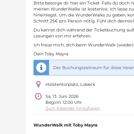
Bitte besorge dir hier ein Ticket. Falls du doc
meinen WunderWalks ist kostenlos. Ich lasse z
hineinlegst. Um die WunderWalks zu geben, komm
Schnitt 25€ pro Person nötig. Fühl dich dennoc
Du kannst dich während der Ticketbuchung au
Lesungen von mir erfahren.
Ich freue mich, dich beim WunderWalk (wieder)
Dein Toby Mayra
Der Buchungszeitraum für diese Verans
Holstentorplatz, Lübeck
Sa, 13. Juni 2026
Beginn:
12:00
Uhr
Zum Kalender hinzufügen
Produkte
WunderWalk mit Toby Mayra
Unkategorisierte