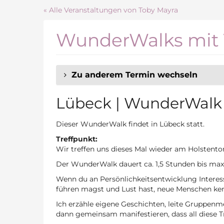
Zum
« Alle Veranstaltungen von Toby Mayra
Haupt-
Inhalt
WunderWalks mit 
springen
Zu anderem Termin wechseln
Lübeck | WunderWalk
Dieser WunderWalk findet in Lübeck statt.
Treffpunkt:
Wir treffen uns dieses Mal wieder am Holstentor
Der WunderWalk dauert ca. 1,5 Stunden bis max
Wenn du an Persönlichkeitsentwicklung Interes
führen magst und Lust hast, neue Menschen ke
Ich erzähle eigene Geschichten, leite Gruppen
dann gemeinsam manifestieren, dass all diese 