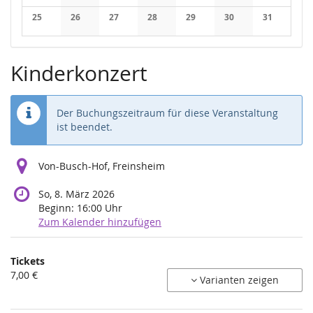
Keine Veranstaltungen
Keine Veranstaltungen
Keine Veranstaltungen
Keine Veranstaltungen
Keine Veranstaltungen
Keine Veranstaltung
Keine Veran
25
26
27
28
29
30
31
Keine Veranstaltungen
Keine Veranstaltungen
Keine Veranstaltungen
Keine Veranstaltungen
Keine Veranstaltungen
Keine Veranstaltung
Keine Veran
Kinderkonzert
Der Buchungszeitraum für diese Veranstaltung
ist beendet.
Von-Busch-Hof, Freinsheim
So, 8. März 2026
Beginn:
16:00
Uhr
Zum Kalender hinzufügen
Produkte
Tickets
Unkategorisierte
7,00 €
Varianten zeigen
Produkte