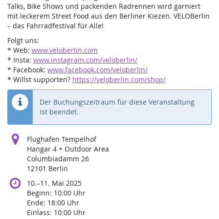
Talks, Bike Shows und packenden Radrennen wird garniert
mit leckerem Street Food aus den Berliner Kiezen. VELOBerlin
– das Fahrradfestival für Alle!
Folgt uns:
* Web:
www.veloberlin.com
* Insta:
www.instagram.com/veloberlin/
* Facebook:
www.facebook.com/veloberlin/
* Willst supporten?
https://veloberlin.com/shop/
Der Buchungszeitraum für diese Veranstaltung
ist beendet.
Flughafen Tempelhof
Hangar 4 + Outdoor Area
Columbiadamm 26
12101 Berlin
bis
10.
–
11. Mai 2025
Beginn:
10:00
Uhr
Ende:
18:00
Uhr
Einlass:
10:00
Uhr