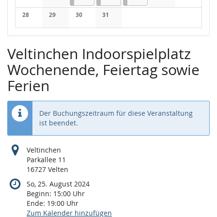
Keine Veranstaltungen
Keine Veranstaltungen
Keine Veranstaltung
Keine Veran
28
29
30
31
Keine Veranstaltungen
Keine Veranstaltungen
Keine Veranstaltungen
Keine Veranstaltungen
Veltinchen Indoorspielplatz
Wochenende, Feiertag sowie
Ferien
Der Buchungszeitraum für diese Veranstaltung
ist beendet.
Veltinchen
Parkallee 11
16727 Velten
So, 25. August 2024
Beginn:
15:00
Uhr
Ende:
19:00
Uhr
Zum Kalender hinzufügen