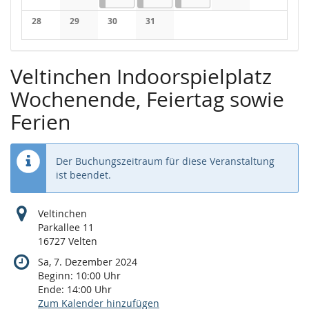
Keine Veranstaltungen
Keine Veranstaltungen
Keine Veranstaltung
Keine Veran
28
29
30
31
Keine Veranstaltungen
Keine Veranstaltungen
Keine Veranstaltungen
Keine Veranstaltungen
Veltinchen Indoorspielplatz
Wochenende, Feiertag sowie
Ferien
Der Buchungszeitraum für diese Veranstaltung
ist beendet.
Veltinchen
Parkallee 11
16727 Velten
Sa, 7. Dezember 2024
Beginn:
10:00
Uhr
Ende:
14:00
Uhr
Zum Kalender hinzufügen