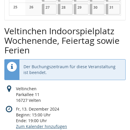
Keine Veranstaltungen
Keine Veranstaltungen
25
26
27.08.2025
1 Veranstaltung
28.08.2025
1 Veranstaltung
29.08.2025
1 Veranstaltung
30.08.2025
2 Veranstaltungen
31.08.202
2 Verans
27
28
29
30
31
Keine Veranstaltungen
Keine Veranstaltungen
Veltinchen Indoorspielplatz
Wochenende, Feiertag sowie
Ferien
Der Buchungszeitraum für diese Veranstaltung
ist beendet.
Veltinchen
Parkallee 11
16727 Velten
Fr, 13. Dezember 2024
Beginn:
15:00
Uhr
Ende:
19:00
Uhr
Zum Kalender hinzufügen