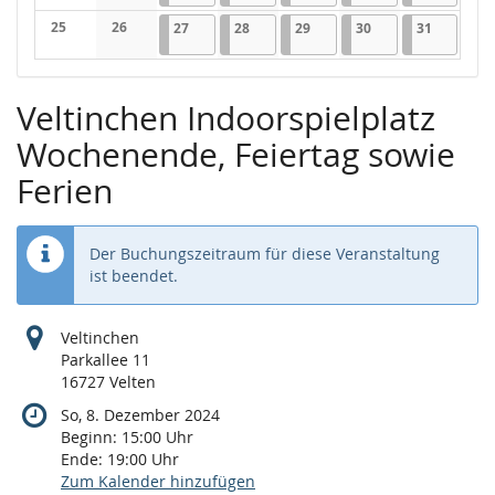
Keine Veranstaltungen
Keine Veranstaltungen
25
26
27.08.2025
1 Veranstaltung
28.08.2025
1 Veranstaltung
29.08.2025
1 Veranstaltung
30.08.2025
2 Veranstaltungen
31.08.202
2 Verans
27
28
29
30
31
Keine Veranstaltungen
Keine Veranstaltungen
Veltinchen Indoorspielplatz
Wochenende, Feiertag sowie
Ferien
Der Buchungszeitraum für diese Veranstaltung
ist beendet.
Veltinchen
Parkallee 11
16727 Velten
So, 8. Dezember 2024
Beginn:
15:00
Uhr
Ende:
19:00
Uhr
Zum Kalender hinzufügen