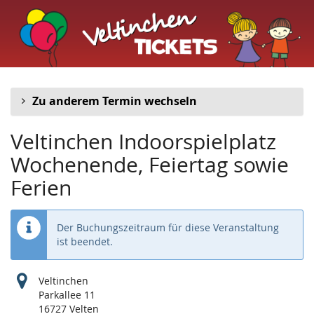
Veltinchen
Zum
Haupt-
Indoorspielplatz
Inhalt
springen
Zu anderem Termin wechseln
Veltinchen Indoorspielplatz
Wochenende, Feiertag sowie
Ferien
Der Buchungszeitraum für diese Veranstaltung
ist beendet.
Veltinchen
Parkallee 11
16727 Velten