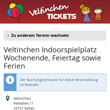
Veltinchen
Zum
Haupt-
Indoorspielplatz
Inhalt
springen
Zu anderem Termin wechseln
Veltinchen Indoorspielplatz
Wochenende, Feiertag sowie
Ferien
Der Buchungszeitraum für diese Veranstaltung
ist beendet.
Veltinchen
Parkallee 11
16727 Velten