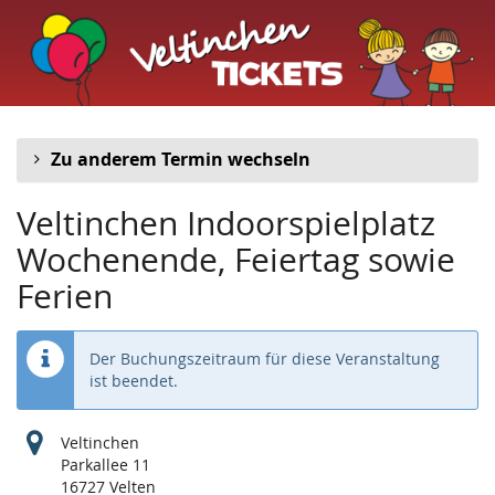
Veltinchen
Zum
Haupt-
Indoorspielplatz
Inhalt
springen
Zu anderem Termin wechseln
Veltinchen Indoorspielplatz
Wochenende, Feiertag sowie
Ferien
Der Buchungszeitraum für diese Veranstaltung
ist beendet.
Veltinchen
Parkallee 11
16727 Velten