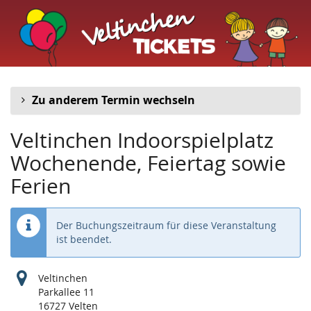
Veltinchen
Zum
Haupt-
Indoorspielplatz
Inhalt
springen
Zu anderem Termin wechseln
Veltinchen Indoorspielplatz
Wochenende, Feiertag sowie
Ferien
Der Buchungszeitraum für diese Veranstaltung
ist beendet.
Veltinchen
Parkallee 11
16727 Velten