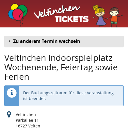
Veltinchen
Zum
Haupt-
Indoorspielplatz
Inhalt
springen
Zu anderem Termin wechseln
Veltinchen Indoorspielplatz
Wochenende, Feiertag sowie
Ferien
Der Buchungszeitraum für diese Veranstaltung
ist beendet.
Veltinchen
Parkallee 11
16727 Velten