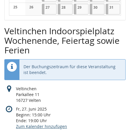
Keine Veranstaltungen
Keine Veranstaltungen
25
26
27.08.2025
1 Veranstaltung
28.08.2025
1 Veranstaltung
29.08.2025
1 Veranstaltung
30.08.2025
2 Veranstaltungen
31.08.202
2 Verans
27
28
29
30
31
Keine Veranstaltungen
Keine Veranstaltungen
Veltinchen Indoorspielplatz
Wochenende, Feiertag sowie
Ferien
Der Buchungszeitraum für diese Veranstaltung
ist beendet.
Veltinchen
Parkallee 11
16727 Velten
Fr, 27. Juni 2025
Beginn:
15:00
Uhr
Ende:
19:00
Uhr
Zum Kalender hinzufügen