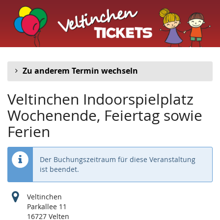
Veltinchen
Zum
Haupt-
Indoorspielplatz
Inhalt
springen
Zu anderem Termin wechseln
Veltinchen Indoorspielplatz
Wochenende, Feiertag sowie
Ferien
Der Buchungszeitraum für diese Veranstaltung
ist beendet.
Veltinchen
Parkallee 11
16727 Velten