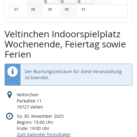
Keine Veranstaltungen
Keine Veranstaltungen
Keine Veranstaltung
Keine Veran
27
28
29
30
31
Keine Veranstaltungen
Keine Veranstaltungen
Keine Veranstaltungen
Keine Veranstaltungen
Keine Veranstaltungen
Veltinchen Indoorspielplatz
Wochenende, Feiertag sowie
Ferien
Der Buchungszeitraum für diese Veranstaltung
ist beendet.
Veltinchen
Parkallee 11
16727 Velten
So, 30. November 2025
Beginn:
15:00
Uhr
Ende:
19:00
Uhr
Zum Kalender hinzufügen