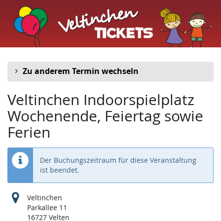
Veltinchen
Zum
Haupt-
Indoorspielplatz
Inhalt
springen
Zu anderem Termin wechseln
Veltinchen Indoorspielplatz
Wochenende, Feiertag sowie
Ferien
Der Buchungszeitraum für diese Veranstaltung
ist beendet.
Veltinchen
Parkallee 11
16727 Velten