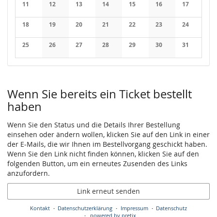
11
12
13
14
15
16
17
Keine Veranstaltungen
Keine Veranstaltungen
Keine Veranstaltungen
Keine Veranstaltungen
Keine Veranstaltungen
Keine Veranstaltung
Keine Veran
18
19
20
21
22
23
24
Keine Veranstaltungen
Keine Veranstaltungen
Keine Veranstaltungen
Keine Veranstaltungen
Keine Veranstaltungen
Keine Veranstaltung
Keine Veran
25
26
27
28
29
30
31
Keine Veranstaltungen
Keine Veranstaltungen
Keine Veranstaltungen
Keine Veranstaltungen
Keine Veranstaltungen
Keine Veranstaltung
Keine Veran
Wenn Sie bereits ein Ticket bestellt
haben
Wenn Sie den Status und die Details Ihrer Bestellung
einsehen oder ändern wollen, klicken Sie auf den Link in einer
der E-Mails, die wir Ihnen im Bestellvorgang geschickt haben.
Wenn Sie den Link nicht finden können, klicken Sie auf den
folgenden Button, um ein erneutes Zusenden des Links
anzufordern.
Link erneut senden
Kontakt
Datenschutzerklärung
Impressum
Datenschutz
powered by pretix