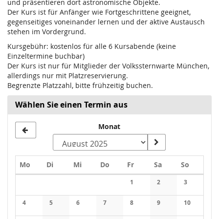
und präsentieren dort astronomische Objekte.
Der Kurs ist für Anfänger wie Fortgeschrittene geeignet,
gegenseitiges voneinander lernen und der aktive Austausch
stehen im Vordergrund.
Kursgebühr: kostenlos für alle 6 Kursabende (keine
Einzeltermine buchbar)
Der Kurs ist nur für Mitglieder der Volkssternwarte München,
allerdings nur mit Platzreservierung.
Begrenzte Platzzahl, bitte frühzeitig buchen.
Wählen Sie einen Termin aus
Monat
Montag
Dienstag
Mittwoch
Donnerstag
Freitag
Samstag
Sonntag
Mo
Di
Mi
Do
Fr
Sa
So
Kalender
1
2
3
Keine Veranstaltungen
Keine Veranstaltung
Keine Veran
4
5
6
7
8
9
10
Keine Veranstaltungen
Keine Veranstaltungen
Keine Veranstaltungen
Keine Veranstaltungen
Keine Veranstaltungen
Keine Veranstaltung
Keine Veran