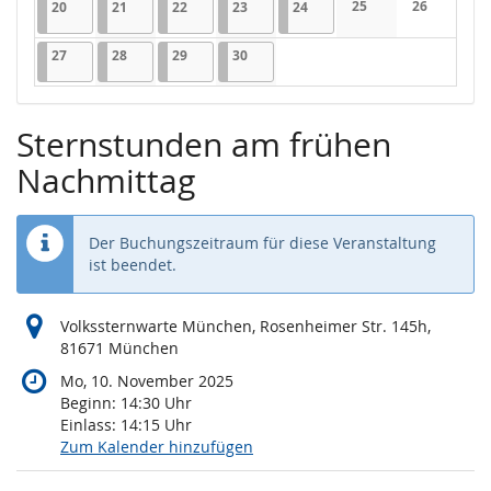
20.04.2026
1 Veranstaltung
21.04.2026
1 Veranstaltung
22.04.2026
1 Veranstaltung
23.04.2026
1 Veranstaltung
24.04.2026
1 Veranstaltung
25
26
20
21
22
23
24
Keine Veranstaltung
Keine Veran
27.04.2026
1 Veranstaltung
28.04.2026
1 Veranstaltung
29.04.2026
1 Veranstaltung
30.04.2026
1 Veranstaltung
27
28
29
30
Sternstunden am frühen
Nachmittag
Der Buchungszeitraum für diese Veranstaltung
ist beendet.
Volkssternwarte München, Rosenheimer Str. 145h,
81671 München
Mo, 10. November 2025
Beginn:
14:30
Uhr
Einlass:
14:15
Uhr
Zum Kalender hinzufügen
Produkte