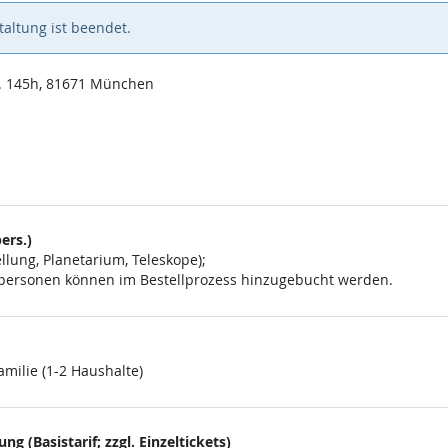
altung ist beendet.
. 145h, 81671 München
ers.)
lung, Planetarium, Teleskope);
eitpersonen können im Bestellprozess hinzugebucht werden.
amilie (1-2 Haushalte)
g (Basistarif; zzgl. Einzeltickets)