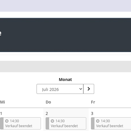
Monat
Mittwoch
Donnerstag
Freitag
Mi
Do
Fr
1
2
3
14:30
14:30
14:30
Verkauf beendet
Verkauf beendet
Verkauf beendet