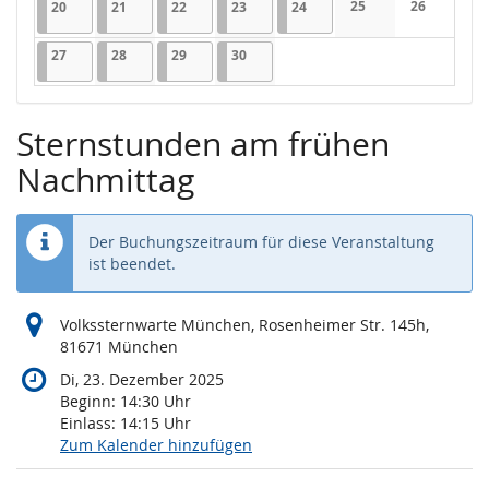
20.04.2026
1 Veranstaltung
21.04.2026
1 Veranstaltung
22.04.2026
1 Veranstaltung
23.04.2026
1 Veranstaltung
24.04.2026
1 Veranstaltung
25
26
20
21
22
23
24
Keine Veranstaltung
Keine Veran
27.04.2026
1 Veranstaltung
28.04.2026
1 Veranstaltung
29.04.2026
1 Veranstaltung
30.04.2026
1 Veranstaltung
27
28
29
30
Sternstunden am frühen
Nachmittag
Der Buchungszeitraum für diese Veranstaltung
ist beendet.
Volkssternwarte München, Rosenheimer Str. 145h,
81671 München
Di, 23. Dezember 2025
Beginn:
14:30
Uhr
Einlass:
14:15
Uhr
Zum Kalender hinzufügen
Produkte