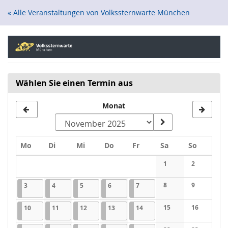
Zum
« Alle Veranstaltungen von Volkssternwarte München
Haupt-
Inhalt
springen
Wählen Sie einen Termin aus
Monat
Montag
Dienstag
Mittwoch
Donnerstag
Freitag
Samstag
Sonntag
Mo
Di
Mi
Do
Fr
Sa
So
Kalender
1
2
Keine Veranstaltung
Keine Veran
03.11.2025
1 Veranstaltung
04.11.2025
1 Veranstaltung
05.11.2025
1 Veranstaltung
06.11.2025
1 Veranstaltung
07.11.2025
1 Veranstaltung
8
9
3
4
5
6
7
Keine Veranstaltung
Keine Veran
10.11.2025
1 Veranstaltung
11.11.2025
1 Veranstaltung
12.11.2025
1 Veranstaltung
13.11.2025
1 Veranstaltung
14.11.2025
1 Veranstaltung
15
16
10
11
12
13
14
Keine Veranstaltung
Keine Veran