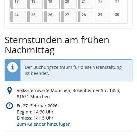
17.11.2025
1 Veranstaltung
18.11.2025
1 Veranstaltung
19.11.2025
1 Veranstaltung
20.11.2025
1 Veranstaltung
21.11.2025
1 Veranstaltung
22
23
17
18
19
20
21
Keine Veranstaltung
Keine Veran
24.11.2025
1 Veranstaltung
25.11.2025
1 Veranstaltung
26.11.2025
1 Veranstaltung
27.11.2025
1 Veranstaltung
28.11.2025
1 Veranstaltung
29
30
24
25
26
27
28
Keine Veranstaltung
Keine Veran
Sternstunden am frühen
Nachmittag
Der Buchungszeitraum für diese Veranstaltung
ist beendet.
Volkssternwarte München, Rosenheimer Str. 145h,
81671 München
Fr, 27. Februar 2026
Beginn:
14:30
Uhr
Einlass:
14:15
Uhr
Zum Kalender hinzufügen
Produkte