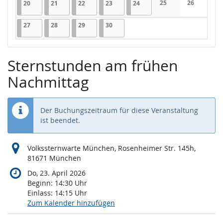
20.04.2026
1 Veranstaltung
21.04.2026
1 Veranstaltung
22.04.2026
1 Veranstaltung
23.04.2026
1 Veranstaltung
24.04.2026
1 Veranstaltung
25
26
20
21
22
23
24
Keine Veranstaltung
Keine Veran
27.04.2026
1 Veranstaltung
28.04.2026
1 Veranstaltung
29.04.2026
1 Veranstaltung
30.04.2026
1 Veranstaltung
27
28
29
30
Sternstunden am frühen
Nachmittag
Der Buchungszeitraum für diese Veranstaltung
ist beendet.
Volkssternwarte München, Rosenheimer Str. 145h,
81671 München
Do, 23. April 2026
Beginn:
14:30
Uhr
Einlass:
14:15
Uhr
Zum Kalender hinzufügen
Produkte