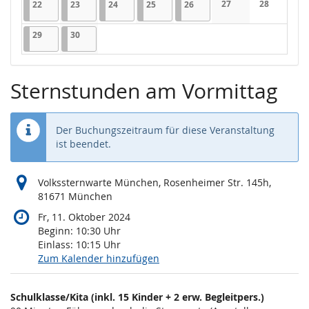
22.06.2026
1 Veranstaltung
23.06.2026
1 Veranstaltung
24.06.2026
1 Veranstaltung
25.06.2026
1 Veranstaltung
26.06.2026
1 Veranstaltung
27
28
22
23
24
25
26
Keine Veranstaltung
Keine Veran
29.06.2026
1 Veranstaltung
30.06.2026
1 Veranstaltung
29
30
Sternstunden am Vormittag
Der Buchungszeitraum für diese Veranstaltung
ist beendet.
Volkssternwarte München, Rosenheimer Str. 145h,
81671 München
Fr, 11. Oktober 2024
Beginn:
10:30
Uhr
Einlass:
10:15
Uhr
Zum Kalender hinzufügen
Produkte
Schulklasse/Kita (inkl. 15 Kinder + 2 erw. Begleitpers.)