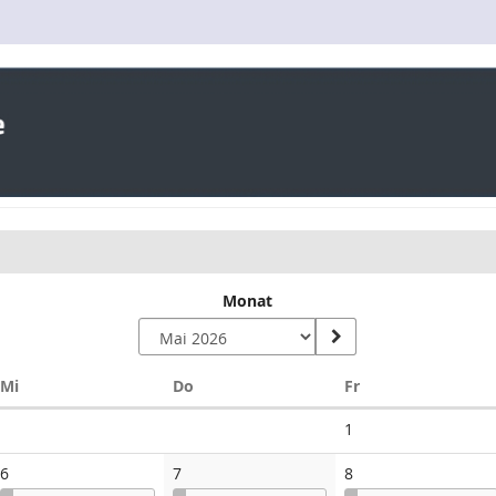
Monat
Mittwoch
Donnerstag
Freitag
Mi
Do
Fr
Keine
1
Veranstaltungen
6
7
8