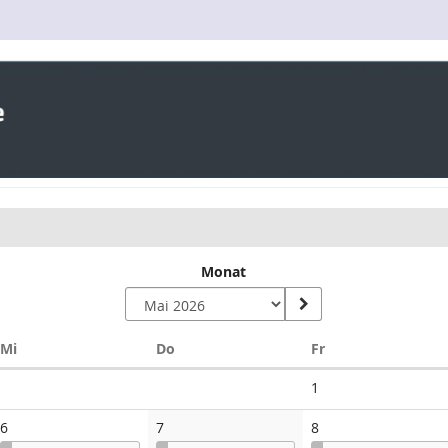
Monat
Mittwoch
Donnerstag
Freitag
Mi
Do
Fr
Keine
1
Veranstaltungen
6
7
8