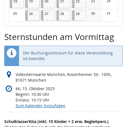
18.05.2026
1 Veranstaltung
19.05.2026
1 Veranstaltung
20.05.2026
1 Veranstaltung
21.05.2026
1 Veranstaltung
22.05.2026
1 Veranstaltung
23
24
18
19
20
21
22
Keine Veranstaltung
Keine Veran
25
26.05.2026
1 Veranstaltung
27.05.2026
1 Veranstaltung
28.05.2026
1 Veranstaltung
29.05.2026
1 Veranstaltung
30
31
26
27
28
29
Keine Veranstaltungen
Keine Veranstaltung
Keine Veran
Sternstunden am Vormittag
Der Buchungszeitraum für diese Veranstaltung
ist beendet.
Volkssternwarte München, Rosenheimer Str. 145h,
81671 München
Mi, 15. Oktober 2025
Beginn:
10:30
Uhr
Einlass:
10:15
Uhr
Zum Kalender hinzufügen
Produkte
Schulklasse/Kita (inkl. 15 Kinder + 2 erw. Begleitpers.)