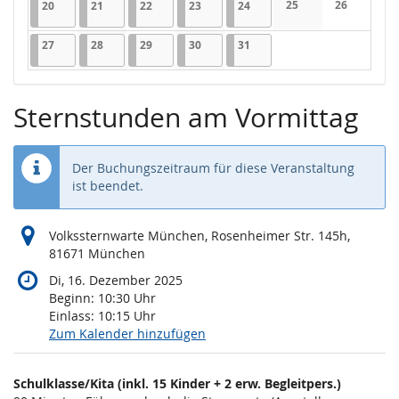
20.07.2026
1 Veranstaltung
21.07.2026
1 Veranstaltung
22.07.2026
1 Veranstaltung
23.07.2026
1 Veranstaltung
24.07.2026
1 Veranstaltung
25
26
20
21
22
23
24
Keine Veranstaltung
Keine Veran
27.07.2026
1 Veranstaltung
28.07.2026
1 Veranstaltung
29.07.2026
1 Veranstaltung
30.07.2026
1 Veranstaltung
31.07.2026
1 Veranstaltung
27
28
29
30
31
Sternstunden am Vormittag
Der Buchungszeitraum für diese Veranstaltung
ist beendet.
Volkssternwarte München, Rosenheimer Str. 145h,
81671 München
Di, 16. Dezember 2025
Beginn:
10:30
Uhr
Einlass:
10:15
Uhr
Zum Kalender hinzufügen
Produkte
Schulklasse/Kita (inkl. 15 Kinder + 2 erw. Begleitpers.)