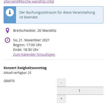
pfarramt@kirche-wandlitz.info
)
Der Buchungszeitraum für diese Veranstaltung
ist beendet.
Breitscheidstr. 20 Wandlitz
So, 21. November 2021
Beginn:
17:00
Uhr
Ende:
18:30
Uhr
Zum Kalender hinzufügen
Produkte
Konzert Ewigkeitssonntag
Unkategorisierte
Aktuell verfügbar: 25
Produkte
GRATIS
Menge
-
+