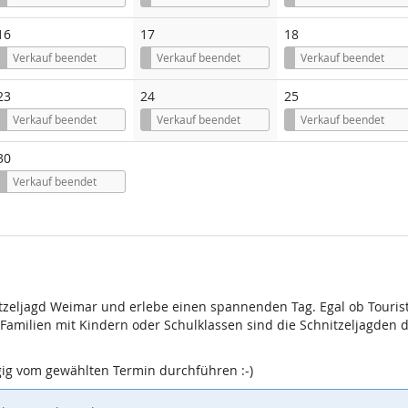
16
17
18
Verkauf beendet
Verkauf beendet
Verkauf beendet
23
24
25
Verkauf beendet
Verkauf beendet
Verkauf beendet
30
Verkauf beendet
itzeljagd Weimar und erlebe einen spannenden Tag. Egal ob Tourist
 Familien mit Kindern oder Schulklassen sind die Schnitzeljagden 
gig vom gewählten Termin durchführen :-)