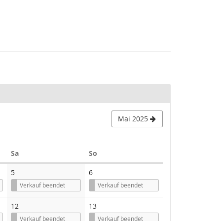
Mai 2025
Samstag
Sonntag
Sa
So
5
6
Verkauf beendet
Verkauf beendet
12
13
Verkauf beendet
Verkauf beendet