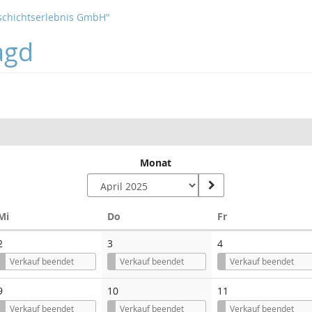
schichtserlebnis GmbH"
agd
Monat
Mittwoch
Donnerstag
Freitag
Mi
Do
Fr
2
3
4
Verkauf beendet
Verkauf beendet
Verkauf beendet
9
10
11
Verkauf beendet
Verkauf beendet
Verkauf beendet