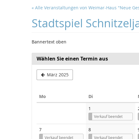
Zum
« Alle Veranstaltungen von Weimar-Haus "Neue Ge
Haupt-
Inhalt
Stadtspiel Schnitzelj
springen
Bannertext oben
Wählen Sie einen Termin aus
März 2025
Montag
Dienstag
Mo
Di
Kalender
1
Verkauf beendet
7
8
Verkauf beendet
Verkauf beendet