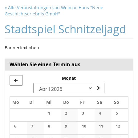
Zum
« Alle Veranstaltungen von Weimar-Haus "Neue
Haupt-
Geschichtserlebnis GmbH"
Inhalt
springen
Stadtspiel Schnitzeljagd
Bannertext oben
Wählen Sie einen Termin aus
Monat
Montag
Dienstag
Mittwoch
Donnerstag
Freitag
Samstag
Sonntag
Mo
Di
Mi
Do
Fr
Sa
So
Kalender
1
2
3
4
5
Keine Veranstaltungen
Keine Veranstaltungen
Keine Veranstaltungen
Keine Veranstaltung
Keine Veran
6
7
8
9
10
11
12
Keine Veranstaltungen
Keine Veranstaltungen
Keine Veranstaltungen
Keine Veranstaltungen
Keine Veranstaltungen
Keine Veranstaltung
Keine Veran