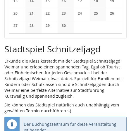
13
14
15
16
17
18
19
Keine Veranstaltungen
Keine Veranstaltungen
Keine Veranstaltungen
Keine Veranstaltungen
Keine Veranstaltungen
Keine Veranstaltung
Keine Veran
20
21
22
23
24
25
26
Keine Veranstaltungen
Keine Veranstaltungen
Keine Veranstaltungen
Keine Veranstaltungen
Keine Veranstaltungen
Keine Veranstaltung
Keine Veran
27
28
29
30
Keine Veranstaltungen
Keine Veranstaltungen
Keine Veranstaltungen
Keine Veranstaltungen
Stadtspiel Schnitzeljagd
Erkunde die Klassikerstadt mit der Stadtspiel Schnitzeljagd
Weimar und erlebe einen spannenden Tag. Egal ob Tourist
oder Einheimischer, für jeden Geschmack ist bei der
Schnitzeljagd Weimar etwas dabei. Speziell für Familien mit
Kindern oder Schulklassen sind die Schnitzeljagden durch
Weimar eine perfekte Alternative zur Stadtführung.
Kurzweilig und spannend zugleich.
Sie können das Stadtspiel natürlich auch unabhängig vom
gewählten Termin durchführen :-)
Der Buchungszeitraum für diese Veranstaltung
ist beendet.