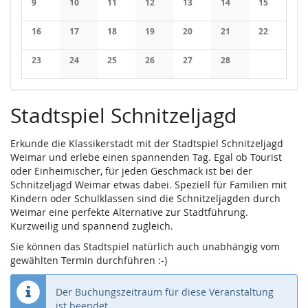
9
10
11
12
13
14
15
Keine Veranstaltungen
Keine Veranstaltungen
Keine Veranstaltungen
Keine Veranstaltungen
Keine Veranstaltungen
Keine Veranstaltung
Keine Veran
16
17
18
19
20
21
22
Keine Veranstaltungen
Keine Veranstaltungen
Keine Veranstaltungen
Keine Veranstaltungen
Keine Veranstaltungen
Keine Veranstaltung
Keine Veran
23
24
25
26
27
28
Keine Veranstaltungen
Keine Veranstaltungen
Keine Veranstaltungen
Keine Veranstaltungen
Keine Veranstaltungen
Keine Veranstaltung
Stadtspiel Schnitzeljagd
Erkunde die Klassikerstadt mit der Stadtspiel Schnitzeljagd
Weimar und erlebe einen spannenden Tag. Egal ob Tourist
oder Einheimischer, für jeden Geschmack ist bei der
Schnitzeljagd Weimar etwas dabei. Speziell für Familien mit
Kindern oder Schulklassen sind die Schnitzeljagden durch
Weimar eine perfekte Alternative zur Stadtführung.
Kurzweilig und spannend zugleich.
Sie können das Stadtspiel natürlich auch unabhängig vom
gewählten Termin durchführen :-)
Der Buchungszeitraum für diese Veranstaltung
ist beendet.