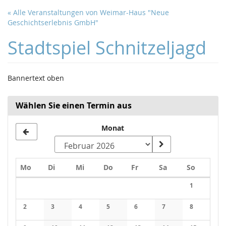
Zum
« Alle Veranstaltungen von Weimar-Haus "Neue
Haupt-
Geschichtserlebnis GmbH"
Inhalt
springen
Stadtspiel Schnitzeljagd
Bannertext oben
Wählen Sie einen Termin aus
Monat
Montag
Dienstag
Mittwoch
Donnerstag
Freitag
Samstag
Sonntag
Mo
Di
Mi
Do
Fr
Sa
So
Kalender
1
Keine Veran
2
3
4
5
6
7
8
Keine Veranstaltungen
Keine Veranstaltungen
Keine Veranstaltungen
Keine Veranstaltungen
Keine Veranstaltungen
Keine Veranstaltung
Keine Veran