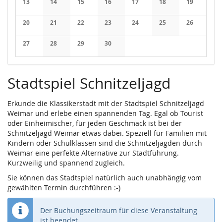
13
14
15
16
17
18
19
Keine Veranstaltungen
Keine Veranstaltungen
Keine Veranstaltungen
Keine Veranstaltungen
Keine Veranstaltungen
Keine Veranstaltung
Keine Veran
20
21
22
23
24
25
26
Keine Veranstaltungen
Keine Veranstaltungen
Keine Veranstaltungen
Keine Veranstaltungen
Keine Veranstaltungen
Keine Veranstaltung
Keine Veran
27
28
29
30
Keine Veranstaltungen
Keine Veranstaltungen
Keine Veranstaltungen
Keine Veranstaltungen
Stadtspiel Schnitzeljagd
Erkunde die Klassikerstadt mit der Stadtspiel Schnitzeljagd
Weimar und erlebe einen spannenden Tag. Egal ob Tourist
oder Einheimischer, für jeden Geschmack ist bei der
Schnitzeljagd Weimar etwas dabei. Speziell für Familien mit
Kindern oder Schulklassen sind die Schnitzeljagden durch
Weimar eine perfekte Alternative zur Stadtführung.
Kurzweilig und spannend zugleich.
Sie können das Stadtspiel natürlich auch unabhängig vom
gewählten Termin durchführen :-)
Der Buchungszeitraum für diese Veranstaltung
ist beendet.