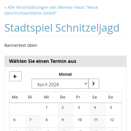
Zum
« Alle Veranstaltungen von Weimar-Haus "Neue
Haupt-
Geschichtserlebnis GmbH"
Inhalt
springen
Stadtspiel Schnitzeljagd
Bannertext oben
Wählen Sie einen Termin aus
Monat
Montag
Dienstag
Mittwoch
Donnerstag
Freitag
Samstag
Sonntag
Mo
Di
Mi
Do
Fr
Sa
So
Kalender
1
2
3
4
5
Keine Veranstaltungen
Keine Veranstaltungen
Keine Veranstaltungen
Keine Veranstaltung
Keine Veran
6
7
8
9
10
11
12
Keine Veranstaltungen
Keine Veranstaltungen
Keine Veranstaltungen
Keine Veranstaltungen
Keine Veranstaltungen
Keine Veranstaltung
Keine Veran