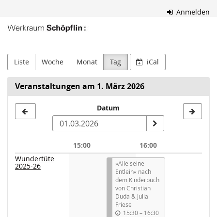
Zum
Anmelden
Haupt-
Werkraum
Inhalt
springen
Schöpflin
Liste
Woche
Monat
Tag
iCal
Veranstaltungen am 1. März 2026
Datum
Datum
zur
Anzeige
15:00
16:00
auswählen
Wundertüte
»Alle seine
2025-26
Entlein« nach
dem Kinderbuch
von Christian
Duda & Julia
Friese
15:30
–
16:30