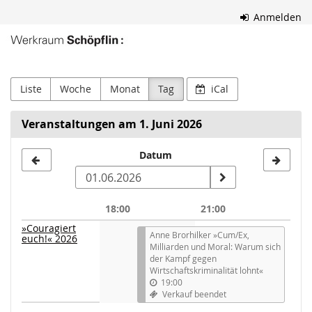
Zum
Anmelden
Haupt-
Werkraum
Inhalt
springen
Schöpflin
Liste
Woche
Monat
Tag
iCal
Veranstaltungen am 1. Juni 2026
Datum
Datum
zur
Anzeige
18:00
21:00
auswählen
»Couragiert
Anne Brorhilker »Cum/Ex,
euch!« 2026
Milliarden und Moral: Warum sich
der Kampf gegen
Wirtschaftskriminalität lohnt«
19:00
Verkauf beendet