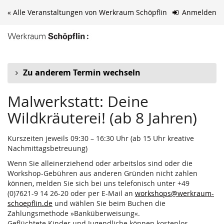
Zum
« Alle Veranstaltungen von Werkraum Schöpflin
Anmelden
Haupt-
Inhalt
springen
Zu anderem Termin wechseln
Malwerkstatt: Deine
Wildkräuterei! (ab 8 Jahren)
Kurszeiten jeweils 09:30 – 16:30 Uhr (ab 15 Uhr kreative
Nachmittagsbetreuung)
Wenn Sie alleinerziehend oder arbeitslos sind oder die
Workshop-Gebühren aus anderen Gründen nicht zahlen
können, melden Sie sich bei uns telefonisch unter +49
(0)7621-9 14 26-20 oder per E-Mail an
workshops@werkraum-
schoepflin.de
und wählen Sie beim Buchen die
Zahlungsmethode »Banküberweisung«.
Geflüchtete Kinder und Jugendliche können kostenlos