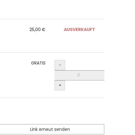
25,00 €
AUSVERKAUFT
Menge
GRATIS
-
+
Link erneut senden