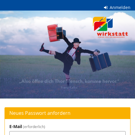
Zum
Anmelden
Haupt-
wirkstatt
Inhalt
springen
e.V.
Neues Passwort anfordern
E-Mail
erforderlich