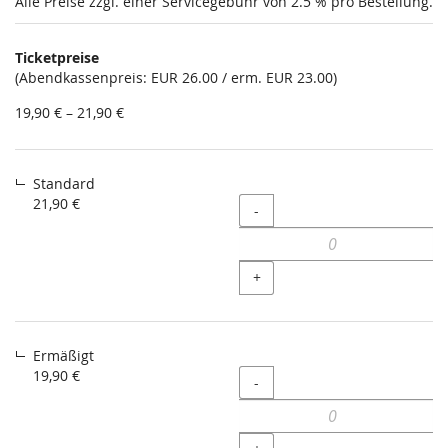
Alle Preise zzgl. einer Servicegebühr von 2.5 % pro Bestellung.
Produkte
Ticketpreise
Unkategorisierte
(Abendkassenpreis: EUR 26.00 / erm. EUR 23.00)
Produkte
von
19,90 € – 21,90 €
19,90 €
bis
21,90 €
Standard
21,90 €
Menge
-
+
Ermäßigt
19,90 €
Menge
-