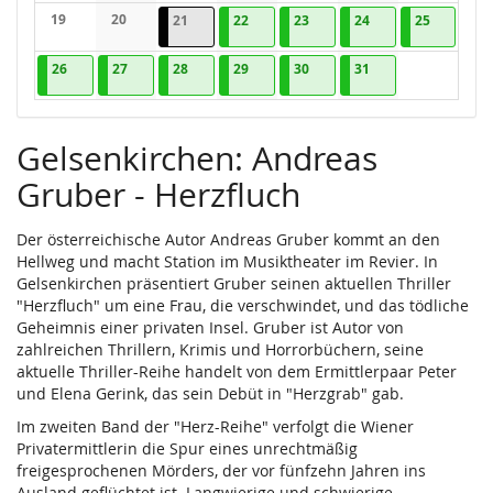
Keine Veranstaltungen
Keine Veranstaltungen
Keine Veran
19
20
21.10.2026
1 Veranstaltung
22.10.2026
3 Veranstaltungen
23.10.2026
2 Veranstaltungen
24.10.2026
2 Veranstaltungen
25.10.202
2 Verans
21
22
23
24
25
Keine Veranstaltungen
Keine Veranstaltungen
26.10.2026
3 Veranstaltungen
27.10.2026
1 Veranstaltung
28.10.2026
2 Veranstaltungen
29.10.2026
1 Veranstaltung
30.10.2026
4 Veranstaltungen
31.10.2026
2 Veranstaltungen
26
27
28
29
30
31
Gelsenkirchen: Andreas
Gruber - Herzfluch
Der österreichische Autor Andreas Gruber kommt an den
Hellweg und macht Station im Musiktheater im Revier. In
Gelsenkirchen präsentiert Gruber seinen aktuellen Thriller
"Herzfluch" um eine Frau, die verschwindet, und das tödliche
Geheimnis einer privaten Insel. Gruber ist Autor von
zahlreichen Thrillern, Krimis und Horrorbüchern, seine
aktuelle Thriller-Reihe handelt von dem Ermittlerpaar Peter
und Elena Gerink, das sein Debüt in "Herzgrab" gab.
Im zweiten Band der "Herz-Reihe" verfolgt die Wiener
Privatermittlerin die Spur eines unrechtmäßig
freigesprochenen Mörders, der vor fünfzehn Jahren ins
Ausland geflüchtet ist. Langwierige und schwierige