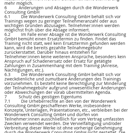
mehr möglich.
6 Änderungen und Absagen durch die Wonderwerk
Consulting GmbH
6.1 Die Wonderwerk Consulting GmbH behält sich vor
Trainings wegen zu geringer Teilnehmeranzahl oder aus
wichtigen Gründen abzusagen. Teilnehmer:innen werden
möglichst früh über die Absage informiert.
6.2 Im Falle einer Absage ist die Wonderwerk Consulting
GmbH bemüht einen Ersatztermin zu finden. Findet das
Training nicht statt, weil kein Ersatztermin gefunden werden
kann, wird die bereits gezahlte Teilnahmegebühr
zurückerstattet. Darüber hinaus entstehen für
Teilnehmer:innen keine weiteren Ansprüche, besonders kein
Anspruch auf Schadenersatz oder Ersatz für getätigte
Zahlungen in Zusammenhang mit dem Training (Anreise,
Nächtigungen, etc.).
6.3 Die Wonderwerk Consulting GmbH behält sich vor
zweckdienliche und zumutbare Änderungen des Trainings
vorzunehmen. Es besteht keine Berechtigung zur Minderung
der Teilnahmegebühr aufgrund unwesentlicher Änderungen
oder Abweichungen der vorab übermittelten Agenda.
7 Schutz des geistigen Eigentums
7.1 Die Urheberrechte an den von der Wonderwerk
Consulting GmbH geschaffenen Werke, insbesondere
Konzepte, Unterlagen, Präsentationen, etc., verbleiben bei der
Wonderwerk Consulting GmbH und dürfen von
Teilnehmer:innen ausschließlich für vom Vertrag umfassten
Zwecken verwendet werden. Die Vervielfältigung und/oder
Verbreitung dieser Werke ist ohne vorherige Genehmigung
durch die Wonderwerk Consulting GmbH nicht gestattet. Die