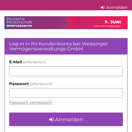
Zum
Anmelden
Haupt-
Inhalt
Weissinger
springen
Vermögensverwaltungs
GmbH
Log-in in Ihr Kundenkonto bei Weissinger
Vermögensverwaltungs GmbH
E-Mail
erforderlich
Passwort
erforderlich
Passwort vergessen?
Anmelden