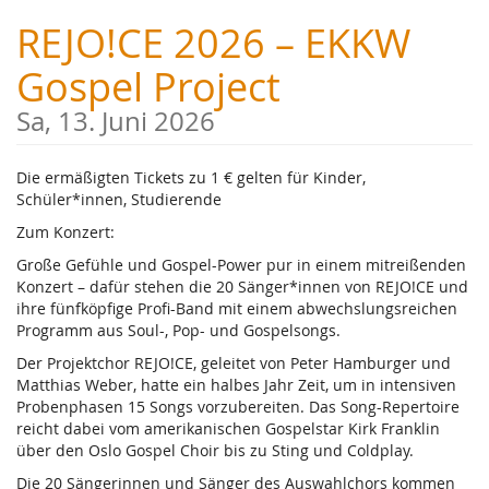
Zum
REJO!CE 2026 – EKKW
Haupt-
Inhalt
Gospel Project
springen
Sa, 13. Juni 2026
Die ermäßigten Tickets zu 1 € gelten für Kinder,
Schüler*innen, Studierende
Zum Konzert:
Große Gefühle und Gospel-Power pur in einem mitreißenden
Konzert – dafür stehen die 20 Sänger*innen von REJO!CE und
ihre fünfköpfige Profi-Band mit einem abwechslungsreichen
Programm aus Soul-, Pop- und Gospelsongs.
Der Projektchor REJO!CE, geleitet von Peter Hamburger und
Matthias Weber, hatte ein halbes Jahr Zeit, um in intensiven
Probenphasen 15 Songs vorzubereiten. Das Song-Repertoire
reicht dabei vom amerikanischen Gospelstar Kirk Franklin
über den Oslo Gospel Choir bis zu Sting und Coldplay.
Die 20 Sängerinnen und Sänger des Auswahlchors kommen