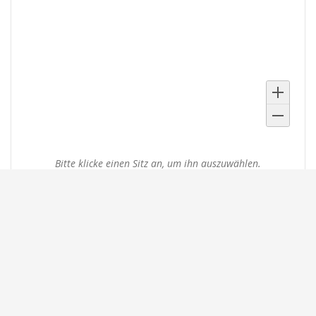
Ausgewählte
Bitte klicke einen Sitz an, um ihn auszuwählen.
Sitze
Produkte
Tickets
Seitenbänke (freie Platzwahl)
von
1,00 € – 8,00 €
1,00 €